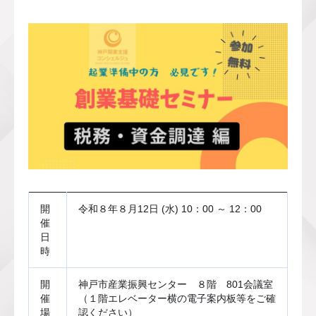
開
令和８年８月12日 (水) 10：00 ～ 12：00
催
日
時
開
神戸市産業振興センター　８階　801会議室
催
（１階エレベーター横の電子案内板等をご確
場
認ください）