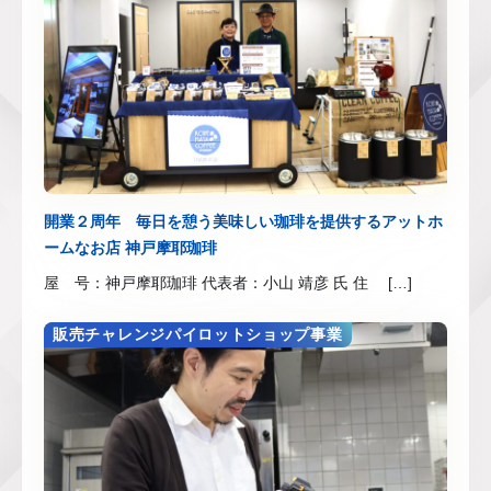
開業２周年 毎日を憩う美味しい珈琲を提供するアットホ
ームなお店 神戸摩耶珈琲
屋 号：神戸摩耶珈琲 代表者：小山 靖彦 氏 住 […]
販売チャレンジパイロットショップ事業