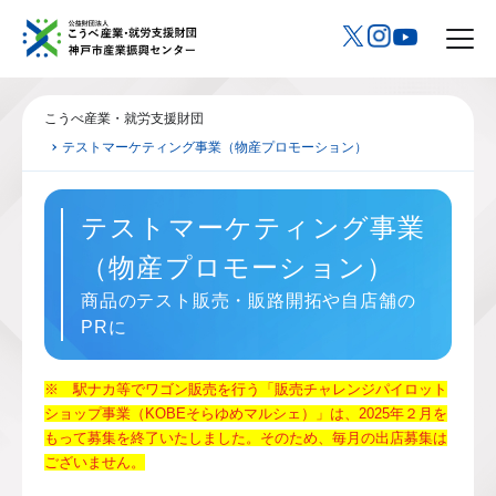
こうべ産業・就労支援財団
テストマーケティング事業（物産プロモーション）
テストマーケティング事業
（物産プロモーション）
商品のテスト販売・販路開拓や自店舗の
PRに
※ 駅ナカ等でワゴン販売を行う「販売チャレンジパイロット
ショップ事業（KOBEそらゆめマルシェ）」は、2025年２月を
もって募集を終了いたしました。そのため、毎月の出店募集は
ございません。