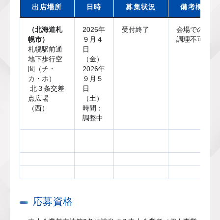
出店場所
日時
募集状況
備考欄
（北海道札
2026年 
受付終了
会場での
幌市）
９月４
調理不可
札幌駅前通
日
地下歩行空
（金）
間（チ・
2026年
カ・ホ）
９月５
 北３条交差
日
点広場
（土）
（西）
時間：
調整中
応募資格