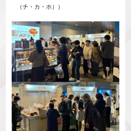
（チ・カ・ホ））